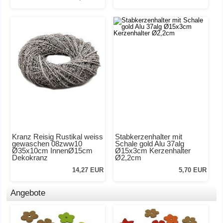
Kranz Reisig Rustikal weiss
Stabkerzenhalter mit
gewaschen 08zww10
Schale gold Alu 37alg
Ø35x10cm InnenØ15cm
Ø15x3cm Kerzenhalter
Dekokranz
Ø2,2cm
14,27 EUR
5,70 EUR
Angebote