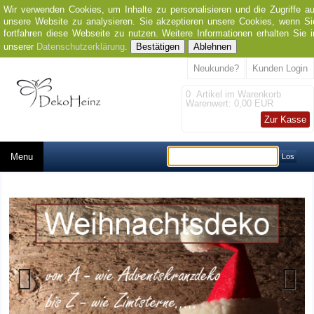
Wir verwenden Cookies, um Inhalte zu personalisieren und die Zugriffe au
unsere Website zu analysieren. Sie akzeptieren unsere Cookies, wenn Si
fortfahren diese Webseite zu nutzen. Weitere Informationen erhalten Sie i
unserer
Datenschutzerklärung
.
Bestätigen
Ablehnen
Neukunde?
Kunden Login
0
Artikel im Warenkorb
Warenwert:
0,00 EUR
Zur Kasse
Menu
Los
Previous
Next