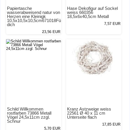
Papiertasche
Hase Dekofigur auf Sockel
wasserabweisend natur von
weiss 660356
Herzen eine Kleinigk
18,5x6x40,5cm Metall
10,5x10,5x10,5cm671018Für
7,57 EUR
dich
23,56 EUR
Schild Willkommen
Kranz Astzweige weiss
rostfarben 73866 Metall
22561 Ø 40 x 11 cm
Vögel 24,5x11cm zzgl.
Unterseite flach
Schnur
17,85 EUR
5,70 EUR