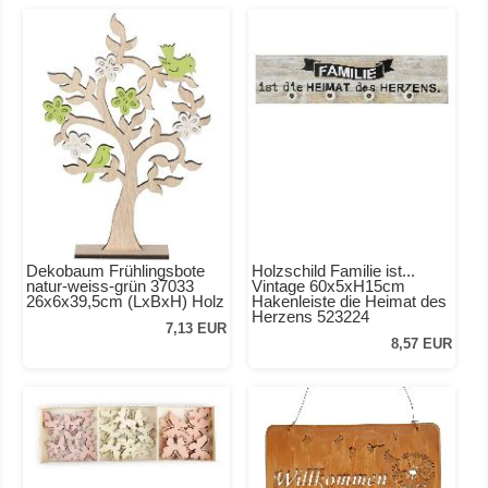
Dekobaum Frühlingsbote
Holzschild Familie ist...
natur-weiss-grün 37033
Vintage 60x5xH15cm
26x6x39,5cm (LxBxH) Holz
Hakenleiste die Heimat des
Herzens 523224
7,13 EUR
8,57 EUR