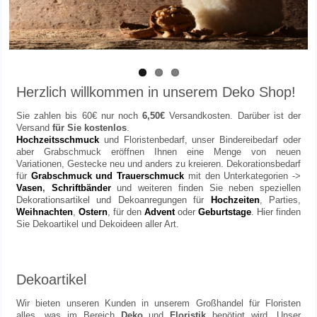
Herzlich willkommen in unserem Deko Shop!
Sie zahlen bis 60€ nur noch
6,50€
Versandkosten. Darüber ist der
Versand
für Sie kostenlos
.
Hochzeitsschmuck
und Floristenbedarf, unser Bindereibedarf oder
aber Grabschmuck eröffnen Ihnen eine Menge von neuen
Variationen, Gestecke neu und anders zu kreieren. Dekorationsbedarf
für
Grabschmuck und Trauerschmuck
mit den Unterkategorien ->
Vasen
,
Schriftbänder
und weiteren finden Sie neben speziellen
Dekorationsartikel und Dekoanregungen für
Hochzeiten
, Parties,
Weihnachten
,
Ostern
, für den
Advent
oder
Geburtstage
. Hier finden
Sie Dekoartikel und Dekoideen aller Art.
Dekoartikel
Wir bieten unseren Kunden in unserem
Großhandel
für Floristen
alles, was im Bereich
Deko
und
Floristik
benötigt wird. Unser