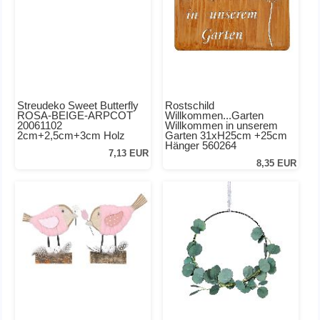
Streudeko Sweet Butterfly
Rostschild
ROSA-BEIGE-ARPCOT
Willkommen...Garten
20061102
Willkommen in unserem
2cm+2,5cm+3cm Holz
Garten 31xH25cm +25cm
Hänger 560264
7,13 EUR
8,35 EUR