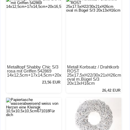
Metalltopf Shabby Chic S/3
Metall Korbsatz / Drahtkorb
rosa mit Griffen 542869
ROST
14x12,5cm+17x14,5cm+20x16,5cm
25x17,5xH22/30x21xH26cm
oval m.Bügel S/3
23,56 EUR
20x13xH16cm
26,42 EUR