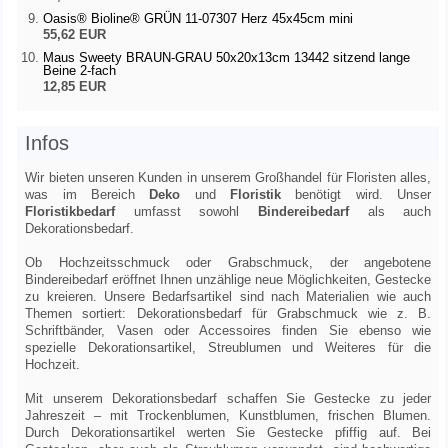
Oasis® Bioline® GRÜN 11-07307 Herz 45x45cm mini
55,62 EUR
Maus Sweety BRAUN-GRAU 50x20x13cm 13442 sitzend lange
Beine 2-fach
12,85 EUR
Infos
Wir bieten unseren Kunden in unserem
Großhandel
für Floristen alles,
was im Bereich
Deko
und
Floristik
benötigt wird. Unser
Floristikbedarf
umfasst sowohl
Bindereibedarf
als auch
Dekorationsbedarf
.
Ob Hochzeitsschmuck oder Grabschmuck, der angebotene
Bindereibedarf
eröffnet Ihnen unzählige neue Möglichkeiten, Gestecke
zu kreieren. Unsere Bedarfsartikel sind nach Materialien wie auch
Themen sortiert: Dekorationsbedarf für Grabschmuck wie z. B.
Schriftbänder, Vasen oder Accessoires finden Sie ebenso wie
spezielle Dekorationsartikel, Streublumen und Weiteres für die
Hochzeit.
Mit unserem Dekorationsbedarf schaffen Sie Gestecke zu jeder
Jahreszeit – mit Trockenblumen, Kunstblumen, frischen Blumen.
Durch Dekorationsartikel werten Sie Gestecke pfiffig auf. Bei