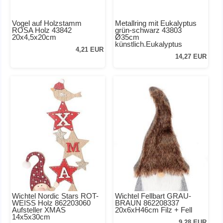
Vogel auf Holzstamm
Metallring mit Eukalyptus
ROSA Holz 43842
grün-schwarz 43803
20x4,5x20cm
Ø35cm
künstlich.Eukalyptus
4,21 EUR
14,27 EUR
Wichtel Nordic Stars ROT-
Wichtel Fellbart GRAU-
WEISS Holz 862203060
BRAUN 862208337
Aufsteller XMAS
20x6xH46cm Filz + Fell
14x5x30cm
9,28 EUR