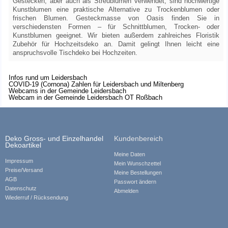
Gestecken, aber auch als Streublumen verwendet, sind hochwertige
Kunstblumen eine praktische Alternative zu Trockenblumen oder
frischen Blumen. Gesteckmasse von Oasis finden Sie in
verschiedensten Formen – für Schnittblumen, Trocken- oder
Kunstblumen geeignet. Wir bieten außerdem zahlreiches Floristik
Zubehör für Hochzeitsdeko an. Damit gelingt Ihnen leicht eine
anspruchsvolle Tischdeko bei Hochzeiten.
Infos rund um Leidersbach
COVID-19 (Cornona) Zahlen für Leidersbach und Miltenberg
Webcams in der Gemeinde Leidersbach
Webcam in der Gemeinde Leidersbach OT Roßbach
Deko Gross- und Einzelhandel
Kundenbereich
Dekoartikel
Meine Daten
Impressum
Mein Wunschzettel
Preise/Versand
Meine Bestellungen
AGB
Passwort ändern
Datenschutz
Abmelden
Wiederruf / Rücksendung