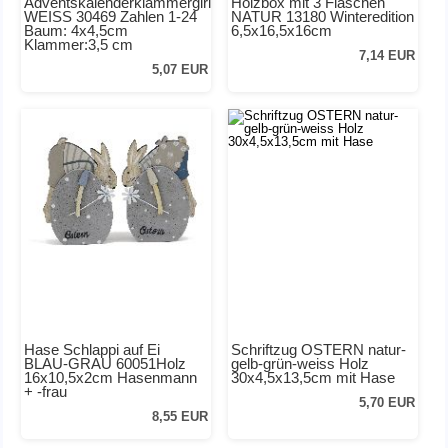
Adventskalenderklammergirland
Holzbox mit 3 Flaschen
WEISS 30469 Zahlen 1-24
NATUR 13180 Winteredition
Baum: 4x4,5cm
6,5x16,5x16cm
Klammer:3,5 cm
7,14 EUR
5,07 EUR
Hase Schlappi auf Ei
Schriftzug OSTERN natur-
BLAU-GRAU 60051Holz
gelb-grün-weiss Holz
16x10,5x2cm Hasenmann
30x4,5x13,5cm mit Hase
+ -frau
5,70 EUR
8,55 EUR